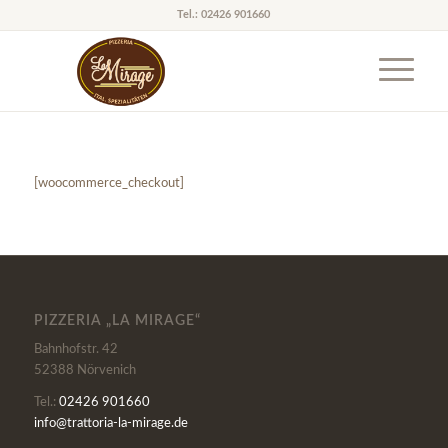
Tel.: 02426 901660
[woocommerce_checkout]
PIZZERIA „LA MIRAGE“
Bahnhofstr. 42
52388 Nörvenich
Tel.:
02426 901660
info@trattoria-la-mirage.de