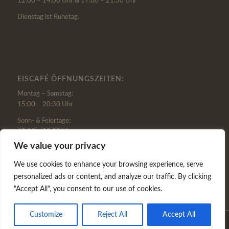
12:00 – 14:00 Uhr & 17:00 – 21:30 Uhr
Dienstag ist Ruhetag.
EISCAFÉ ÖFFNUNGSZEITEN:
Montag – Samstag:
15:00 – 20:30 Uhr
Sonn- & Feiertage:
13:00 – 20:30 Uhr
We value your privacy
Dienstag ist Ruhetag.
Öffnungszeiten je nach Wetterlage von April bis September.
We use cookies to enhance your browsing experience, serve
personalized ads or content, and analyze our traffic. By clicking
"Accept All", you consent to our use of cookies.
Customize
Reject All
Accept All
©
2026 Trattoria La Mirage |
info@trattoria-la-mirage.de