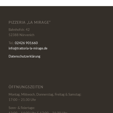
PIZZERIA „LA MIRAGE“
Bahnhofstr. 42
52388 Nörvenich
Tel.:
02426 901660
info@trattoria-la-mirage.de
Datenschutzerklärung
ÖFFNUNGSZEITEN
Montag, Mittwoch, Donnerstag, Freitag & Samstag:
17:00 – 21:30 Uhr
Sonn- & Feiertage: