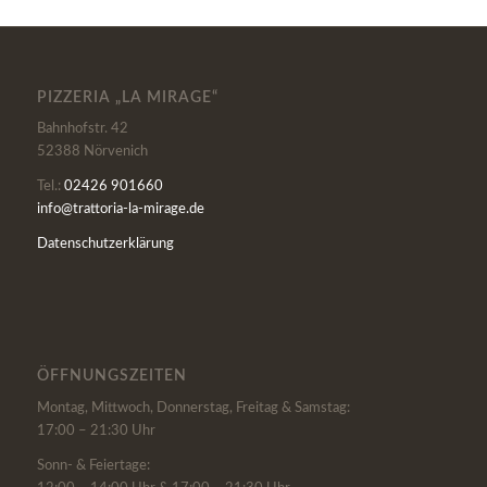
PIZZERIA „LA MIRAGE“
Bahnhofstr. 42
52388 Nörvenich
Tel.:
02426 901660
info@trattoria-la-mirage.de
Datenschutzerklärung
ÖFFNUNGSZEITEN
Montag, Mittwoch, Donnerstag, Freitag & Samstag:
17:00 – 21:30 Uhr
Sonn- & Feiertage: