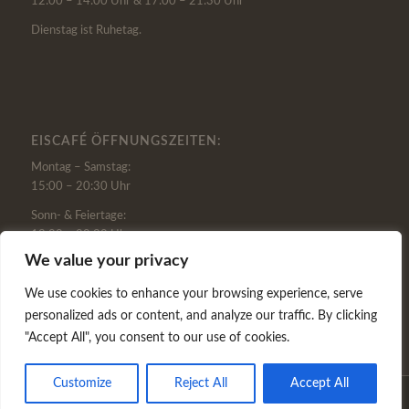
12:00 – 14:00 Uhr & 17:00 – 21:30 Uhr
Dienstag ist Ruhetag.
EISCAFÉ ÖFFNUNGSZEITEN:
Montag – Samstag:
15:00 – 20:30 Uhr
Sonn- & Feiertage:
13:00 – 20:30 Uhr
We value your privacy
Dienstag ist Ruhetag.
Öffnungszeiten je nach Wetterlage von April bis September.
We use cookies to enhance your browsing experience, serve
personalized ads or content, and analyze our traffic. By clicking
"Accept All", you consent to our use of cookies.
Customize
Reject All
Accept All
©
2026 Trattoria La Mirage |
info@trattoria-la-mirage.de